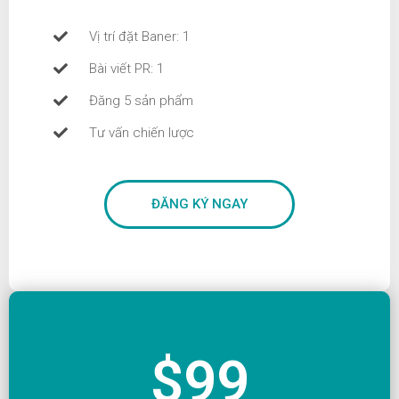
Vị trí đặt Baner: 1
Bài viết PR: 1
Đăng 5 sản phẩm
Tư vấn chiến lược
ĐĂNG KÝ NGAY
$99