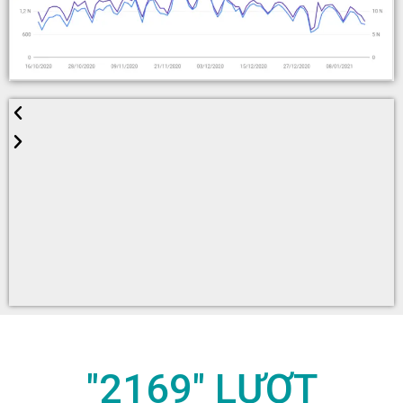
"2169" LƯỢT