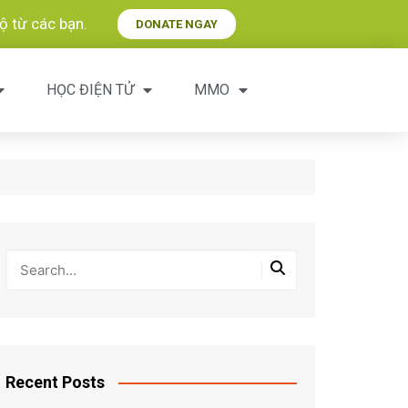
 từ các bạn.​
DONATE NGAY
HỌC ĐIỆN TỬ
MMO
Recent Posts