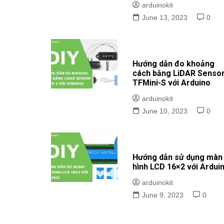
arduinokit
June 13, 2023
0
Hướng dẫn đo khoảng
cách bằng LiDAR Senso
TFMini-S với Arduino
arduinokit
June 10, 2023
0
Hướng dẫn sử dụng màn
hình LCD 16×2 với Ardui
arduinokit
June 9, 2023
0