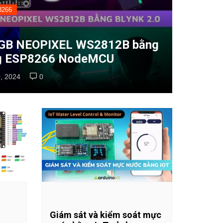
8266
 RGB NEOPIXEL WS2812B bằng
ụng ESP8266 NodeMCU
, 2024
0
Giám sát và kiểm soát mực