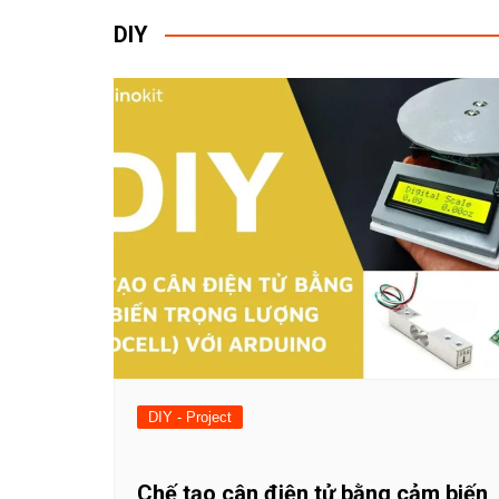
DIY
DIY - Project
Chế tạo cân điện tử bằng cảm biến