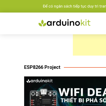
Để có ngân sách tiếp tục duy trì tr
ESP8266 Project