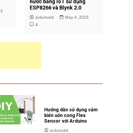
nước bằng IoT sử dụng
ESP8266 và Blynk 2.0
23
arduinokit
May 4, 2023
4
Hướng dẫn sử dụng cảm
biến uốn cong Flex
Sensor với Arduino
arduinokit