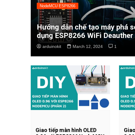
NodeMCU ESP8266
Hướng dẫn chế tạo máy phá s
dụng ESP8266 WiFi Deauther
arduinokit
March 12, 2024
1
Giao tiếp màn hình OLED
Giao