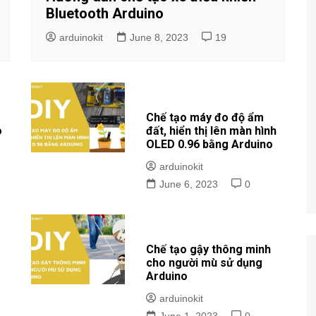
Bluetooth Arduino
arduinokit
June 8, 2023
19
Chế tạo máy đo độ ẩm
o
đất, hiển thị lên màn hình
OLED 0.96 bằng Arduino
arduinokit
June 6, 2023
0
Chế tạo gậy thông minh
cho người mù sử dụng
Arduino
arduinokit
June 1, 2023
0