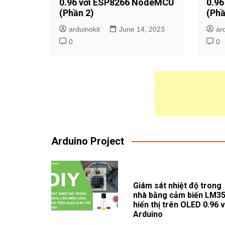
0.96 với ESP8266 NodeMCU
0.9
(Phần 2)
(Phầ
arduinokit
June 14, 2023
ar
0
0
Arduino Project
Giám sát nhiệt độ trong
nhà bằng cảm biến LM3
hiển thị trên OLED 0.96 v
Arduino