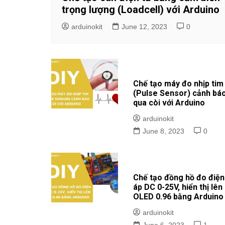
trọng lượng (Loadcell) với Arduino
arduinokit
June 12, 2023
0
Chế tạo máy đo nhịp tim
(Pulse Sensor) cảnh bá
qua còi với Arduino
arduinokit
June 8, 2023
0
Chế tạo đồng hồ đo điện
áp DC 0-25V, hiển thị lên
OLED 0.96 bằng Arduino
arduinokit
June 6, 2023
1