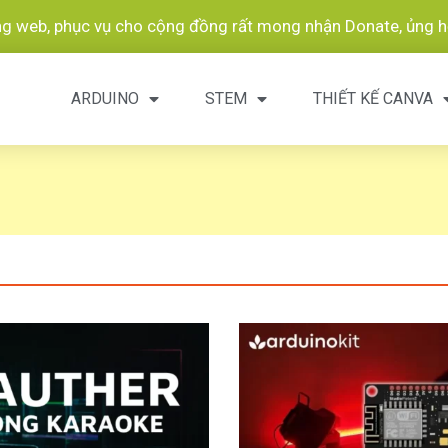
ang web, phục vụ cho cộng đồng rất mong nhận Donate, ủng hộ
ARDUINO
STEM
THIẾT KẾ CANVA