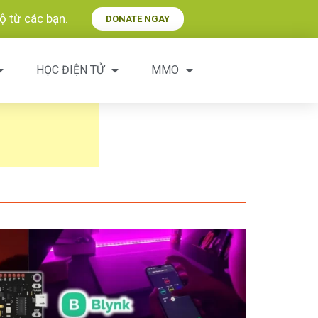
 từ các bạn.​
DONATE NGAY
HỌC ĐIỆN TỬ
MMO