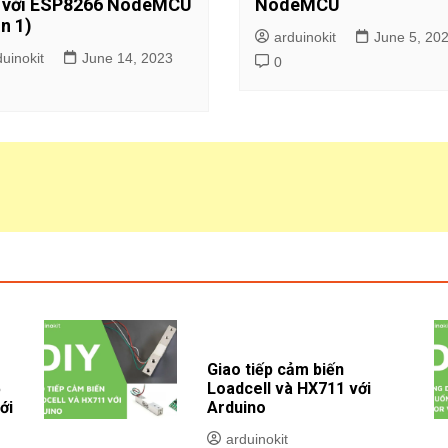
6 với ESP8266 NodeMCU
NodeMCU
n 1)
arduinokit
June 5, 20
duinokit
June 14, 2023
0
Giao tiếp cảm biến
5
Loadcell và HX711 với
ới
Arduino
arduinokit