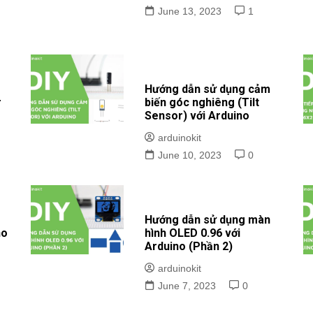
June 13, 2023
1
Hướng dẫn sử dụng cảm
r
biến góc nghiêng (Tilt
Sensor) với Arduino
arduinokit
June 10, 2023
0
Hướng dẫn sử dụng màn
no
hình OLED 0.96 với
Arduino (Phần 2)
arduinokit
June 7, 2023
0