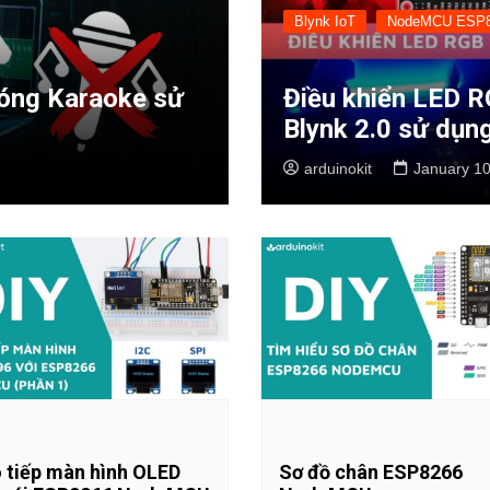
Blynk IoT
NodeMCU ESP
óng Karaoke sử
Điều khiển LED
Blynk 2.0 sử d
arduinokit
January 10
 tiếp màn hình OLED
Sơ đồ chân ESP8266