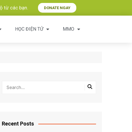
 từ các bạn.​
DONATE NGAY
HỌC ĐIỆN TỬ
MMO
Recent Posts