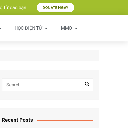
 từ các bạn.​
DONATE NGAY
HỌC ĐIỆN TỬ
MMO
Recent Posts