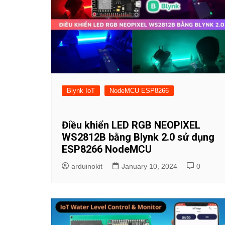
Blynk IoT
NodeMCU ESP8266
Điều khiển LED RGB NEOPIXEL
WS2812B bằng Blynk 2.0 sử dụng
ESP8266 NodeMCU
arduinokit
January 10, 2024
0