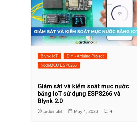
Blynk IoT
DIY - Arduino Project
NodeMCU ESP8266
Giám sát và kiểm soát mực nước
bằng IoT sử dụng ESP8266 và
Blynk 2.0
arduinokit
May 4, 2023
4