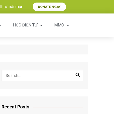
 từ các bạn.​
DONATE NGAY
HỌC ĐIỆN TỬ
MMO
Recent Posts