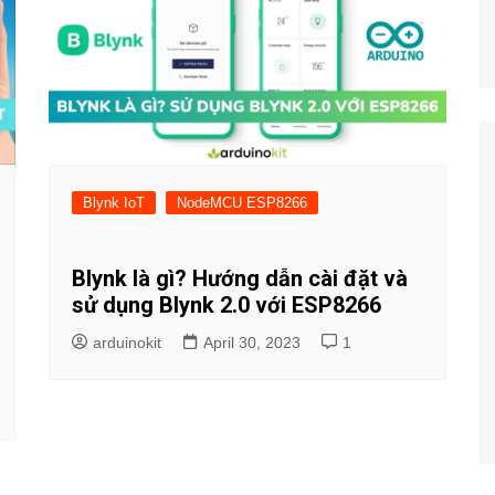
Blynk IoT
NodeMCU ESP8266
Blynk là gì? Hướng dẫn cài đặt và
sử dụng Blynk 2.0 với ESP8266
arduinokit
April 30, 2023
1