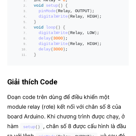
int Relay = 
8
;
void
setup
()
{
pinMode
(
Relay, OUTPUT
)
;
digitalWrite
(
Relay, HIGH
)
;
}
void
loop
()
{
digitalWrite
(
Relay, LOW
)
;
delay
(
3000
)
;
digitalWrite
(
Relay, HIGH
)
;
delay
(
3000
)
;
}
Giải thích Code
Đoạn code trên dùng để điều khiển một
module relay (rơle) kết nối với chân số 8 của
board Arduino. Khi chương trình được chạy, ở
hàm
, chân số 8 được cấu hình là đầu
setup
()
ra với lệnh
, và sau đó