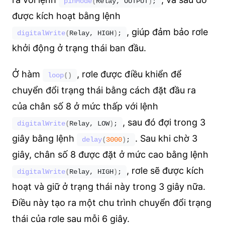
pinMode
(
Relay, OUTPUT
)
;
được kích hoạt bằng lệnh
, giúp đảm bảo rơle
digitalWrite
(
Relay, HIGH
)
;
khởi động ở trạng thái ban đầu.
Ở hàm
, rơle được điều khiển để
loop
()
chuyển đổi trạng thái bằng cách đặt đầu ra
của chân số 8 ở mức thấp với lệnh
, sau đó đợi trong 3
digitalWrite
(
Relay, LOW
)
;
giây bằng lệnh
. Sau khi chờ 3
delay
(
3000
)
;
giây, chân số 8 được đặt ở mức cao bằng lệnh
, rơle sẽ được kích
digitalWrite
(
Relay, HIGH
)
;
hoạt và giữ ở trạng thái này trong 3 giây nữa.
Điều này tạo ra một chu trình chuyển đổi trạng
thái của rơle sau mỗi 6 giây.