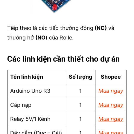
Tiếp theo là các tiếp thường đóng
(NC)
và
thường hở
(NO
) của Rơ le.
Các linh kiện cần thiết cho dự án
Tên linh kiện
Số lượng
Shopee
Arduino Uno R3
1
Mua ngay
Cáp nạp
1
Mua ngay
Relay 5V/1 Kênh
1
Mua ngay
Dây cắm (Đực – Cái)
1
Mua ngay