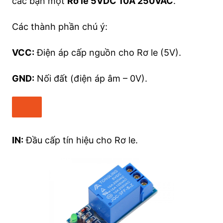
các bạn một
Rơ le 5VDC 10A 250VAC
.
Các thành phần chú ý:
VCC:
Điện áp cấp nguồn cho Rơ le (5V).
GND:
Nối đất (điện áp âm – 0V).
IN:
Đầu cấp tín hiệu cho Rơ le.