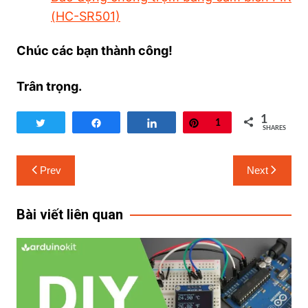
(HC-SR501)
Chúc các bạn thành công!
Trân trọng.
1
Tweet
Share
Share
Pin
1
SHARES
Prev
Next
Bài viết liên quan