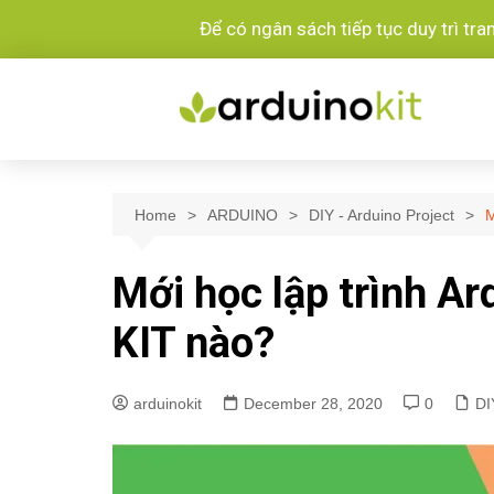
Để có ngân sách tiếp tục duy trì tr
Home
ARDUINO
DIY - Arduino Project
M
Mới học lập trình A
KIT nào?
arduinokit
December 28, 2020
0
DI