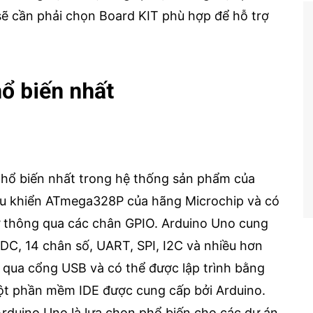
sẽ cần phải chọn Board KIT phù hợp để hỗ trợ
ổ biến nhất
phổ biến nhất trong hệ thống sản phẩm của
điều khiển ATmega328P của hãng Microchip và có
tử thông qua các chân GPIO. Arduino Uno cung
DC, 14 chân số, UART, SPI, I2C và nhiều hơn
qua cổng USB và có thể được lập trình bằng
ột phần mềm IDE được cung cấp bởi Arduino.
 Arduino Uno là lựa chọn phổ biến cho các dự án