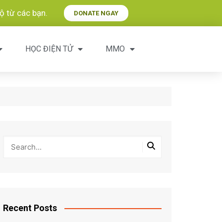
 từ các bạn.​
DONATE NGAY
HỌC ĐIỆN TỬ
MMO
Recent Posts