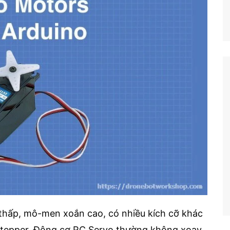
 thấp, mô-men xoắn cao, có nhiều kích cỡ khác
Stepper, Động cơ RC Servo thường không xoay