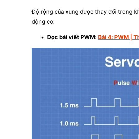
Độ rộng của xung được thay đổi trong kho
động cơ.
Đọc bài viết PWM:
Bài 4: PWM | T