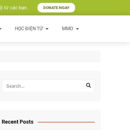
 từ các bạn.​
DONATE NGAY
HỌC ĐIỆN TỬ
MMO
Recent Posts