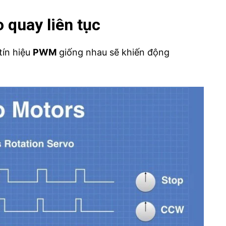
 quay liên tục
tín hiệu
PWM
giống nhau sẽ khiến động