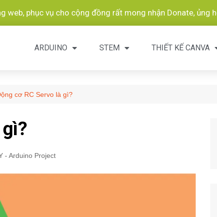
ang web, phục vụ cho cộng đồng rất mong nhận Donate, ủng hộ
ARDUINO
STEM
THIẾT KẾ CANVA
ộng cơ RC Servo là gì?
 gì?
Y - Arduino Project