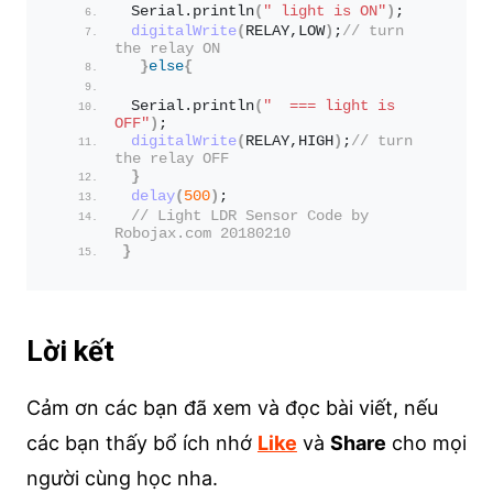
 Serial.
println
(
" light is ON"
)
;
digitalWrite
(
RELAY,LOW
)
;
// turn 
the relay ON
}
else
{
 Serial.
println
(
"  === light is 
OFF"
)
;
digitalWrite
(
RELAY,HIGH
)
;
// turn 
the relay OFF
}
delay
(
500
)
;
// Light LDR Sensor Code by 
Robojax.com 20180210
}
Lời kết
Cảm ơn các bạn đã xem và đọc bài viết, nếu
các bạn thấy bổ ích nhớ
Like
và
Share
cho mọi
người cùng học nha.