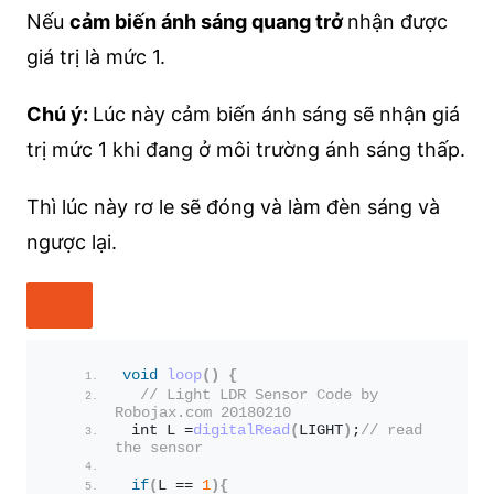
Nếu
cảm biến ánh sáng quang trở
nhận được
giá trị là mức 1.
Chú ý:
Lúc này cảm biến ánh sáng sẽ nhận giá
trị mức 1 khi đang ở môi trường ánh sáng thấp.
Thì lúc này rơ le sẽ đóng và làm đèn sáng và
ngược lại.
void
loop
()
{
// Light LDR Sensor Code by 
Robojax.com 20180210
 int L =
digitalRead
(
LIGHT
)
;
// read 
the sensor 
if
(
L == 
1
){