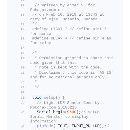
 * 
 // Writeen by Ahmad S. for 
Robojax.com on 
// on Freb 10, 2018 at 13:43 at 
city of Ajax, Ontario, Canada
*/
#define LIGHT 7 // define pint 7 
for sensor
#define RELAY 4 // define pin 4 as 
for relay
/*
 * Permission granted to share this 
code given that this
 * note is kept with the code.
 * Disclaimer: this code is "AS IS" 
and for educational purpose only.
 * 
 */
void
setup
()
{
// Light LDR Sensor Code by 
Robojax.com 20180210
  Serial.
begin
(
9600
)
;
// setup 
Serial Monitor to display 
information
pinMode
(
LIGHT, INPUT_PULLUP
)
;
// 