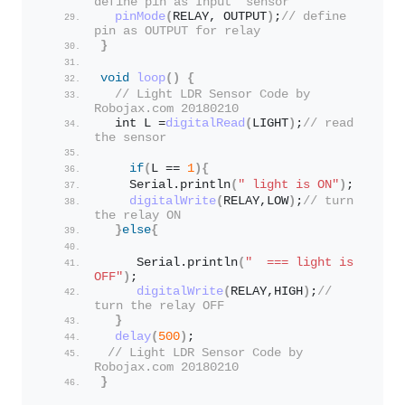
define pin as Input  sensor
pinMode
(
RELAY, OUTPUT
)
;
// define 
pin as OUTPUT for relay
}
void
loop
()
{
// Light LDR Sensor Code by 
Robojax.com 20180210
  int L =
digitalRead
(
LIGHT
)
;
// read 
the sensor 
if
(
L == 
1
){
    Serial.
println
(
" light is ON"
)
;
digitalWrite
(
RELAY,LOW
)
;
// turn 
the relay ON
}
else
{
     Serial.
println
(
"  === light is 
OFF"
)
;
digitalWrite
(
RELAY,HIGH
)
;
// 
turn the relay OFF
}
delay
(
500
)
;
// Light LDR Sensor Code by 
Robojax.com 20180210
}