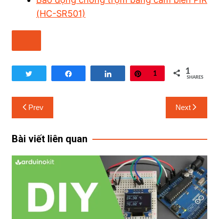
(HC-SR501)
1
Tweet
Share
Share
Pin
1
SHARES
Prev
Next
Bài viết liên quan