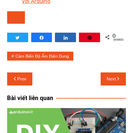
với Arduino
0
Tweet
Share
Share
Pin
SHARES
Cảm Biến Độ Ẩm Điện Dung
Prev
Next
Bài viết liên quan