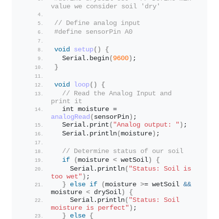
value we consider soil 'dry'
// Define analog input
#define sensorPin A0
void
setup
()
{
  Serial.
begin
(
9600
)
;
}
void
loop
()
{
// Read the Analog Input and 
print it
  int moisture = 
analogRead
(
sensorPin
)
;
  Serial.
print
(
"Analog output: "
)
;
  Serial.
println
(
moisture
)
;
// Determine status of our soil
if
(
moisture 
<
 wetSoil
)
{
    Serial.
println
(
"Status: Soil is 
too wet"
)
;
}
else
if
(
moisture 
>
= wetSoil 
&&
moisture 
<
 drySoil
)
{
    Serial.
println
(
"Status: Soil 
moisture is perfect"
)
;
}
else
{