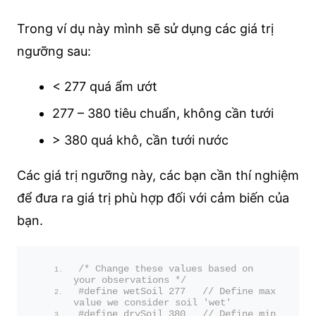
Trong ví dụ này mình sẽ sử dụng các giá trị
ngưỡng sau:
< 277 quá ẩm ướt
277 – 380 tiêu chuẩn, không cần tưới
> 380 quá khô, cần tưới nước
Các giá trị ngưỡng này, các bạn cần thí nghiệm
để đưa ra giá trị phù hợp đối với cảm biến của
bạn.
/* Change these values based on 
your observations */
#define wetSoil 277   // Define max 
value we consider soil 'wet'
#define drySoil 380   // Define min 