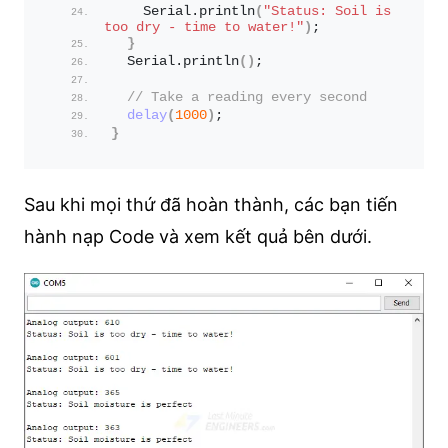
    Serial.
println
(
"Status: Soil is 
too dry - time to water!"
)
;
}
  Serial.
println
()
;
// Take a reading every second
delay
(
1000
)
;
}
Sau khi mọi thứ đã hoàn thành, các bạn tiến
hành nạp Code và xem kết quả bên dưới.