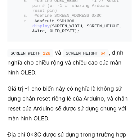
#define OLED_RESET     -1 // Reset 
pin # (or -1 if sharing Arduino 
reset pin)
#define SCREEN_ADDRESS 0x3C
Adafruit_SSD1306 
display
(
SCREEN_WIDTH, SCREEN_HEIGHT, 
&Wire, OLED_RESET
)
;
và
, định
SCREEN_WIDTH 
128
SCREEN_HEIGHT 
64
nghĩa cho chiều rộng và chiều cao của màn
hình OLED.
Giá trị -1 cho biến này có nghĩa là không sử
dụng chân reset riêng lẻ của Arduino, và chân
reset của Arduino sẽ được sử dụng chung với
màn hình OLED.
Địa chỉ 0x3C được sử dụng trong trường hợp