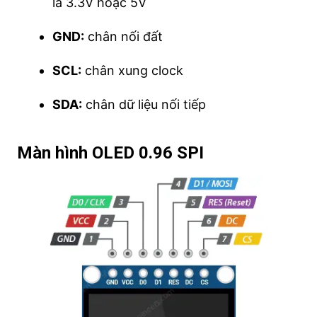
là 3.3V hoặc 5V
GND:
chân nối đất
SCL:
chân xung clock
SDA:
chân dữ liệu nối tiếp
Màn hình OLED 0.96 SPI