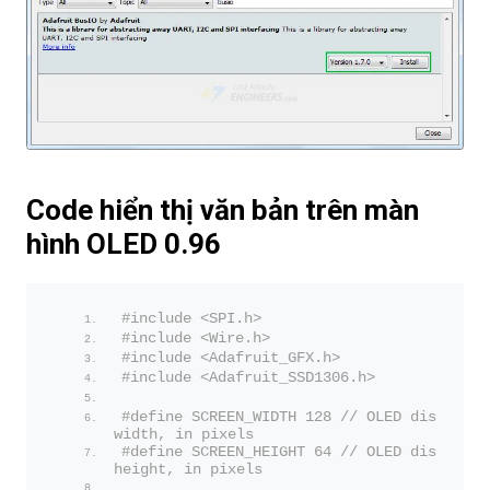
Code hiển thị văn bản trên màn
hình OLED 0.96
#include <SPI.h>
#include <Wire.h>
#include <Adafruit_GFX.h>
#include <Adafruit_SSD1306.h>
#define SCREEN_WIDTH 128 // OLED display 
width, in pixels
#define SCREEN_HEIGHT 64 // OLED display 
height, in pixels