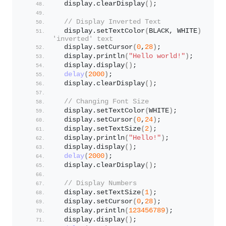
  display.
clearDisplay
()
;
// Display Inverted Text
  display.
setTextColor
(
BLACK, WHITE
)
; 
// 
'inverted' text
  display.
setCursor
(
0
,
28
)
;
  display.
println
(
"Hello world!"
)
;
  display.
display
()
;
delay
(
2000
)
;
  display.
clearDisplay
()
;
// Changing Font Size
  display.
setTextColor
(
WHITE
)
;
  display.
setCursor
(
0
,
24
)
;
  display.
setTextSize
(
2
)
;
  display.
println
(
"Hello!"
)
;
  display.
display
()
;
delay
(
2000
)
;
  display.
clearDisplay
()
;
// Display Numbers
  display.
setTextSize
(
1
)
;
  display.
setCursor
(
0
,
28
)
;
  display.
println
(
123456789
)
;
  display.
display
()
;