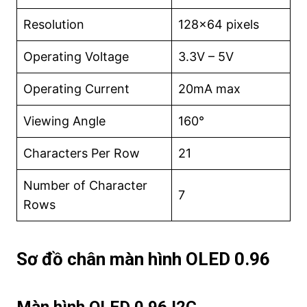
Resolution
128×64 pixels
Operating Voltage
3.3V – 5V
Operating Current
20mA max
Viewing Angle
160°
Characters Per Row
21
Number of Character
7
Rows
Sơ đồ chân màn hình OLED 0.96
Màn hình OLED 0.96 I2C