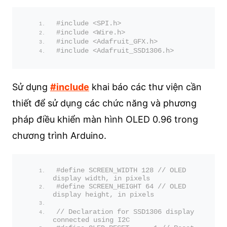
#include <SPI.h>
#include <Wire.h>
#include <Adafruit_GFX.h>
#include <Adafruit_SSD1306.h>
Sử dụng
#include
khai báo các thư viện cần
thiết để sử dụng các chức năng và phương
pháp điều khiển màn hình OLED 0.96 trong
chương trình Arduino.
#define SCREEN_WIDTH 128 // OLED 
display width, in pixels
#define SCREEN_HEIGHT 64 // OLED 
display height, in pixels
// Declaration for SSD1306 display 
connected using I2C