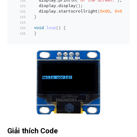
  display.
println
(
"of the screen."
)
;
  display.
display
()
;
  display.
startscrollright
(
0x00
, 
0x00
)
;
}
void
loop
()
{
}
Giải thích Code