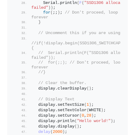
    Serial.
println
(
F
(
"SSD1306 allocation 
failed"
))
;
for
(
;;
)
; 
// Don't proceed, loop 
forever
}
// Uncomment this if you are using SPI
//if(!display.begin(SSD1306_SWITCHCAPVCC)) 
{
//  Serial.println(F("SSD1306 allocation 
failed"));
//  for(;;); // Don't proceed, loop 
forever
//}
// Clear the buffer.
  display.
clearDisplay
()
;
// Display Text
  display.
setTextSize
(
1
)
;
  display.
setTextColor
(
WHITE
)
;
  display.
setCursor
(
0
,
28
)
;
  display.
println
(
"Hello world!"
)
;
  display.
display
()
;
delay
(
2000
)
;