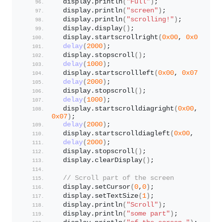
  display.
println
(
"Full"
)
;
  display.
println
(
"screen"
)
;
  display.
println
(
"scrolling!"
)
;
  display.
display
()
;
  display.
startscrollright
(
0x00
, 
0x07
)
;
delay
(
2000
)
;
  display.
stopscroll
()
;
delay
(
1000
)
;
  display.
startscrollleft
(
0x00
, 
0x07
)
;
delay
(
2000
)
;
  display.
stopscroll
()
;
delay
(
1000
)
;    
  display.
startscrolldiagright
(
0x00
, 
0x07
)
;
delay
(
2000
)
;
  display.
startscrolldiagleft
(
0x00
, 
0x07
)
;
delay
(
2000
)
;
  display.
stopscroll
()
;
  display.
clearDisplay
()
;
// Scroll part of the screen
  display.
setCursor
(
0
,
0
)
;
  display.
setTextSize
(
1
)
;
  display.
println
(
"Scroll"
)
;
  display.
println
(
"some part"
)
;