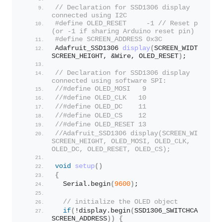
// Declaration for SSD1306 display 
connected using I2C
#define OLED_RESET     -1 // Reset pin # 
(or -1 if sharing Arduino reset pin)
#define SCREEN_ADDRESS 0x3C
Adafruit_SSD1306 
display
(
SCREEN_WIDTH, 
SCREEN_HEIGHT, &Wire, OLED_RESET
)
;
// Declaration for SSD1306 display 
connected using software SPI:
//#define OLED_MOSI   9
//#define OLED_CLK   10
//#define OLED_DC    11
//#define OLED_CS    12
//#define OLED_RESET 13
//Adafruit_SSD1306 display(SCREEN_WIDTH, 
SCREEN_HEIGHT, OLED_MOSI, OLED_CLK, 
OLED_DC, OLED_RESET, OLED_CS);
void
setup
()
{
  Serial.
begin
(
9600
)
;
// initialize the OLED object
if
(
!display.
begin
(
SSD1306_SWITCHCAPVCC, 
SCREEN_ADDRESS
))
{