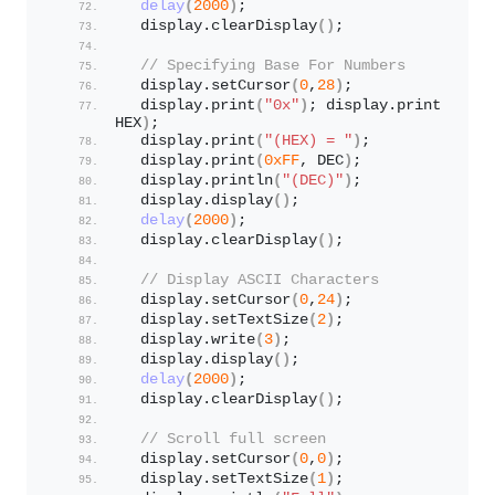
delay
(
2000
)
;
  display.
clearDisplay
()
;
// Specifying Base For Numbers
  display.
setCursor
(
0
,
28
)
;
  display.
print
(
"0x"
)
; display.
print
(
0xFF
, 
HEX
)
; 
  display.
print
(
"(HEX) = "
)
;
  display.
print
(
0xFF
, DEC
)
;
  display.
println
(
"(DEC)"
)
; 
  display.
display
()
;
delay
(
2000
)
;
  display.
clearDisplay
()
;
// Display ASCII Characters
  display.
setCursor
(
0
,
24
)
;
  display.
setTextSize
(
2
)
;
  display.
write
(
3
)
;
  display.
display
()
;
delay
(
2000
)
;
  display.
clearDisplay
()
;
// Scroll full screen
  display.
setCursor
(
0
,
0
)
;
  display.
setTextSize
(
1
)
;