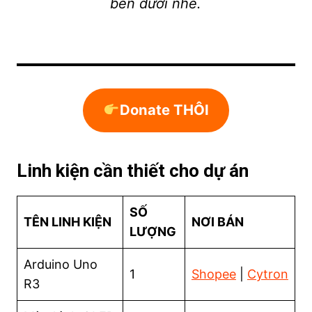
bên dưới nhé.
Donate THÔI
Linh kiện cần thiết cho dự án
SỐ
TÊN LINH KIỆN
NƠI BÁN
LƯỢNG
Arduino Uno
1
Shopee
|
Cytron
R3