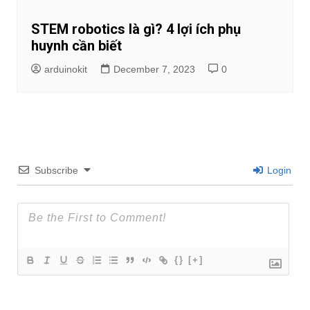
STEM robotics là gì? 4 lợi ích phụ
huynh cần biết
arduinokit
December 7, 2023
0
Subscribe
Login
{}
[+]