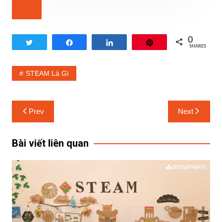
0
Tweet
Share
Share
Pin
SHARES
STEAM Là Gì
Prev
Next
Bài viết liên quan