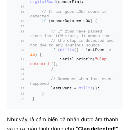
digitalRead
(
sensorPin
)
;
// If pin goes LOW, sound is 
detected
if
(
sensorData == LOW
)
{
// If 25ms have passed 
since last LOW state, it means that
// the clap is detected and 
not due to any spurious sounds
if
(
millis
()
 - lastEvent 
>
25
)
{
            Serial.
println
(
"Clap 
detected!"
)
;
}
// Remember when last event 
happened
        lastEvent = 
millis
()
;
}
}
Như vậy, là cảm biến đã nhận được âm thanh
và in ra màn hình dòng chữ
“Clap detected!”