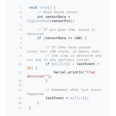
void
loop
()
{
// Read Sound sensor
    int sensorData = 
digitalRead
(
sensorPin
)
;
// If pin goes LOW, sound is 
detected
if
(
sensorData == LOW
)
{
// If 25ms have passed 
since last LOW state, it means that
// the clap is detected and 
not due to any spurious sounds
if
(
millis
()
 - lastEvent 
>
25
)
{
            Serial.
println
(
"Clap 
detected!"
)
;
}
// Remember when last event 
happened
        lastEvent = 
millis
()
;
}
}