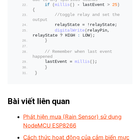
if
(
millis
()
 - lastEvent 
>
25
)
{
//toggle relay and set the 
output
        relayState = !relayState;
digitalWrite
(
relayPin, 
relayState ? HIGH 
:
 LOW
)
;
}
// Remember when last event 
happened
    lastEvent = 
millis
()
;
}
}
Bài viết liên quan
Phát hiện mưa (Rain Sensor) sử dụng
NodeMCU ESP8266
Cách thức hoạt động của cảm biến mực