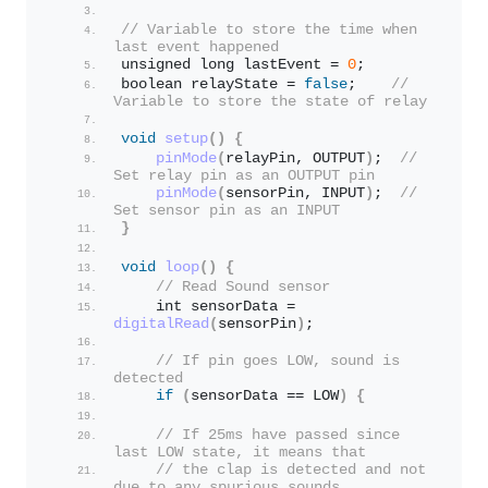
// Variable to store the time when 
last event happened
unsigned long lastEvent = 
0
;
boolean relayState = 
false
;    
// 
Variable to store the state of relay
void
setup
()
{
pinMode
(
relayPin, OUTPUT
)
;  
// 
Set relay pin as an OUTPUT pin
pinMode
(
sensorPin, INPUT
)
;  
// 
Set sensor pin as an INPUT
}
void
loop
()
{
// Read Sound sensor
    int sensorData = 
digitalRead
(
sensorPin
)
;
// If pin goes LOW, sound is 
detected
if
(
sensorData == LOW
)
{
// If 25ms have passed since 
last LOW state, it means that
// the clap is detected and not 
due to any spurious sounds