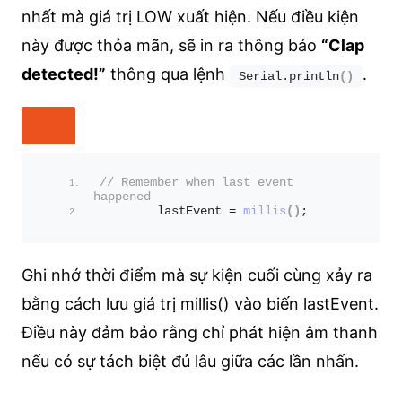
nhất mà giá trị LOW xuất hiện. Nếu điều kiện
này được thỏa mãn, sẽ in ra thông báo
“Clap
detected!”
thông qua lệnh
.
Serial.
println
()
// Remember when last event 
happened
        lastEvent = 
millis
()
;
Ghi nhớ thời điểm mà sự kiện cuối cùng xảy ra
bằng cách lưu giá trị millis() vào biến lastEvent.
Điều này đảm bảo rằng chỉ phát hiện âm thanh
nếu có sự tách biệt đủ lâu giữa các lần nhấn.