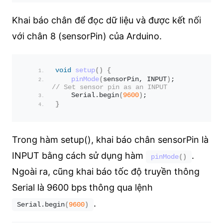
Khai báo chân để đọc dữ liệu và được kết nối
với chân 8 (sensorPin) của Arduino.
void
setup
()
{
pinMode
(
sensorPin, INPUT
)
;    
// Set sensor pin as an INPUT
    Serial.
begin
(
9600
)
;
}
Trong hàm setup(), khai báo chân sensorPin là
INPUT bằng cách sử dụng hàm
.
pinMode
()
Ngoài ra, cũng khai báo tốc độ truyền thông
Serial là 9600 bps thông qua lệnh
.
Serial.
begin
(
9600
)