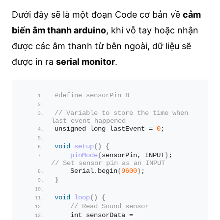
Dưới đây sẽ là một đoạn Code cơ bản về
cảm
biến âm thanh arduino
, khi vỗ tay hoặc nhận
được các âm thanh từ bên ngoài, dữ liệu sẽ
được in ra
serial monitor
.
#define sensorPin 8
// Variable to store the time when 
last event happened
unsigned long lastEvent = 
0
;
void
setup
()
{
pinMode
(
sensorPin, INPUT
)
;    
// Set sensor pin as an INPUT
    Serial.
begin
(
9600
)
;
}
void
loop
()
{
// Read Sound sensor
    int sensorData = 