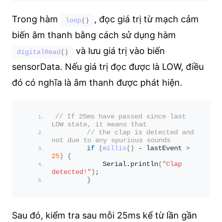
Trong hàm
, đọc giá trị từ mạch cảm
loop
()
biến âm thanh bằng cách sử dụng hàm
và lưu giá trị vào biến
digitalRead
()
sensorData. Nếu giá trị đọc được là LOW, điều
đó có nghĩa là âm thanh được phát hiện.
// If 25ms have passed since last 
LOW state, it means that
// the clap is detected and 
not due to any spurious sounds
if
(
millis
()
 - lastEvent 
>
25
)
{
            Serial.
println
(
"Clap 
detected!"
)
;
}
Sau đó, kiểm tra sau mỗi 25ms kể từ lần gần