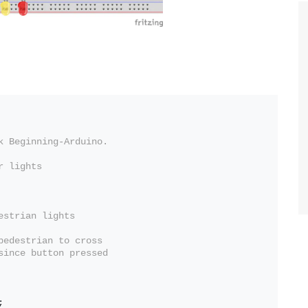
k Beginning-Arduino.
r lights
estrian lights
pedestrian to cross
since button pressed
;