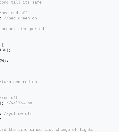
cond till its safe
/ped red off
; 
//ped green on
 preset time period
{
IGH
)
;
OW
)
;
/turn ped red on
/red off
)
; 
//yellow on 
; 
//yellow off
; 
ord the time since last change of lights