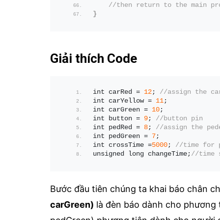
//then return to the main pr
}
Giải thích Code
int carRed = 
12
; 
//assign the ca
int carYellow = 
11
;
int carGreen = 
10
;
int button = 
9
; 
//button pin
int pedRed = 
8
; 
//assign the ped
int pedGreen = 
7
;
int crossTime =
5000
; 
//time for 
unsigned long changeTime;
//time 
Bước đầu tiên chúng ta khai báo chân c
carGreen)
là đèn báo dành cho phương ti