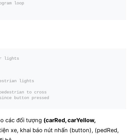
ogram loop
r lights
estrian lights
pedestrian to cross
since button pressed
ho các đối tượng
(carRed, carYellow,
ện xe, khai báo nút nhấn (button), (pedRed,