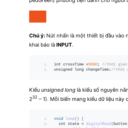
pedGreen) phương tiện dành cho người đ
Chú ý:
Nút nhấn là một thiết bị đầu vào 
khai báo là
INPUT
.
int crossTime =
5000
; 
//thời gian
unsigned long changeTime;
//thời 
Kiểu
unsigned long
là kiểu số nguyên n
32
2
– 1). Mỗi biến mang kiểu dữ liệu này
void
loop
()
{
  int state = 
digitalRead
(
button