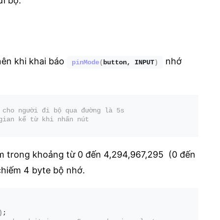
i bộ.
nên khi khai báo
nhớ
pinMode
(
button, INPUT
)
 cho người đi bộ qua đường là 5s
gian kể từ khi nhấn nút
ằm trong khoảng từ 0 đến 4,294,967,295 (0 đến
 chiếm 4 byte bộ nhớ.
)
;