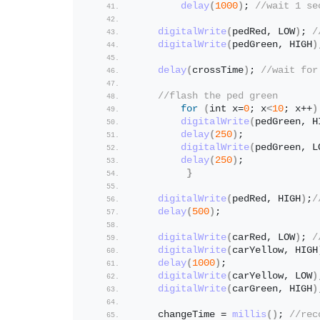
delay
(
1000
)
; 
//wait 1 se
digitalWrite
(
pedRed, LOW
)
; 
/
digitalWrite
(
pedGreen, HIGH
)
delay
(
crossTime
)
; 
//wait for
//flash the ped green
for
(
int x=
0
; x
<
10
; x++
)
digitalWrite
(
pedGreen, H
delay
(
250
)
;
digitalWrite
(
pedGreen, L
delay
(
250
)
;
}
digitalWrite
(
pedRed, HIGH
)
;
/
delay
(
500
)
;
digitalWrite
(
carRed, LOW
)
; 
/
digitalWrite
(
carYellow, HIGH
delay
(
1000
)
;
digitalWrite
(
carYellow, LOW
)
digitalWrite
(
carGreen, HIGH
)
    changeTime = 
millis
()
; 
//rec