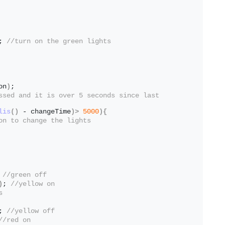
; 
//turn on the green lights
on
)
;
ssed and it is over 5 seconds since last 
lis
()
 - changeTime
)>
5000
){
on to change the lights
 
//green off
)
; 
//yellow on
s
; 
//yellow off
//red on