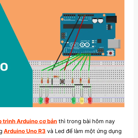
p trình Arduino cơ bản
thì trong bài hôm nay
g
Arduino Uno R3
và Led để làm một ứng dụng