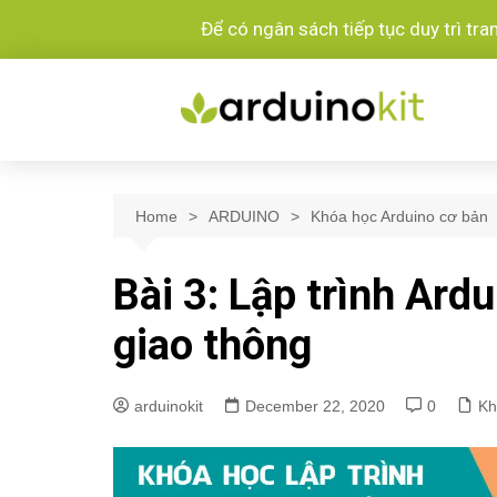
Để có ngân sách tiếp tục duy trì tr
Home
ARDUINO
Khóa học Arduino cơ bản
Bài 3: Lập trình Ard
giao thông
arduinokit
December 22, 2020
0
Kh