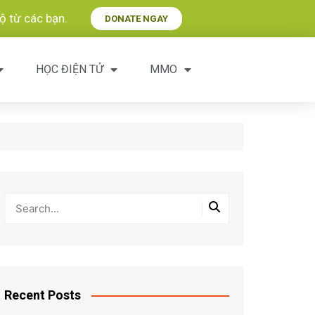
 từ các bạn.​
DONATE NGAY
HỌC ĐIỆN TỬ
MMO
Recent Posts