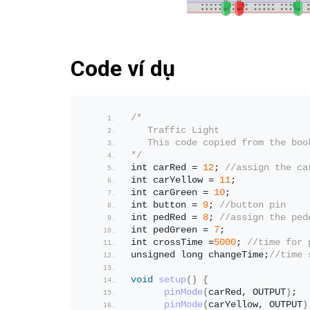
Code ví dụ
/*
   Traffic Light
   This code copied from the boo
*/
int carRed = 
12
; 
//assign the ca
int carYellow = 
11
;
int carGreen = 
10
;
int button = 
9
; 
//button pin
int pedRed = 
8
; 
//assign the ped
int pedGreen = 
7
;
int crossTime =
5000
; 
//time for 
unsigned long changeTime;
//time 
void
setup
()
{
pinMode
(
carRed, OUTPUT
)
;
pinMode
(
carYellow, OUTPUT
)