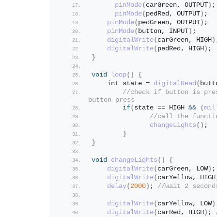
pinMode
(
carGreen, OUTPUT
)
;
pinMode
(
pedRed, OUTPUT
)
;
pinMode
(
pedGreen, OUTPUT
)
;
pinMode
(
button, INPUT
)
; 
digitalWrite
(
carGreen, HIGH
)
digitalWrite
(
pedRed, HIGH
)
; 
}
void
loop
()
{
    int state = 
digitalRead
(
butt
//check if button is pre
button press
if
(
state == HIGH 
&&
(
mil
//call the functi
changeLights
()
;
}
}
void
changeLights
()
{
digitalWrite
(
carGreen, LOW
)
;
digitalWrite
(
carYellow, HIGH
delay
(
2000
)
; 
//wait 2 second
digitalWrite
(
carYellow, LOW
)
digitalWrite
(
carRed, HIGH
)
; 