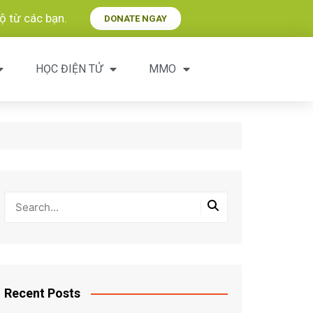
 từ các bạn.​
DONATE NGAY
HỌC ĐIỆN TỬ
MMO
Recent Posts