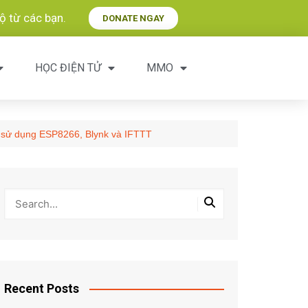
 từ các bạn.​
DONATE NGAY
HỌC ĐIỆN TỬ
MMO
ết sử dụng ESP8266, Blynk và IFTTT
Recent Posts