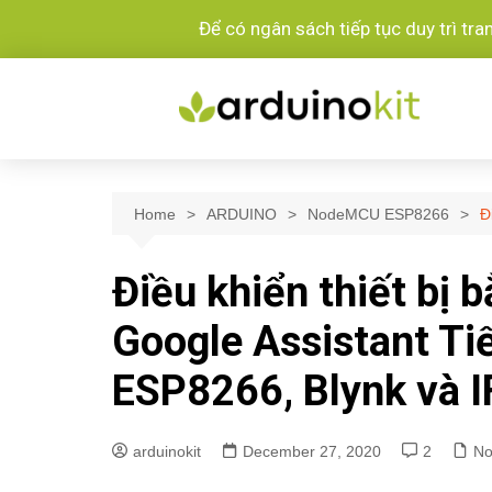
Để có ngân sách tiếp tục duy trì tr
Home
ARDUINO
NodeMCU ESP8266
Đ
Điều khiển thiết bị 
Google Assistant Ti
ESP8266, Blynk và 
arduinokit
December 27, 2020
2
N