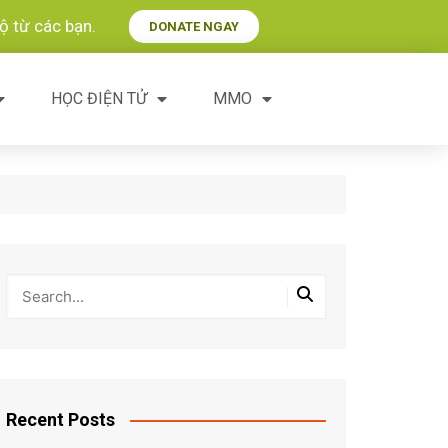
 từ các bạn.​
DONATE NGAY
HỌC ĐIỆN TỬ
MMO
Recent Posts