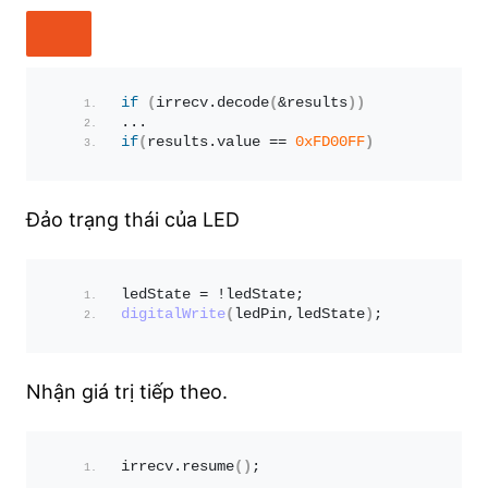
if
(
irrecv.
decode
(
&results
))
...
if
(
results.
value
 == 
0xFD00FF
)
Đảo trạng thái của LED
ledState = !ledState;
digitalWrite
(
ledPin,ledState
)
;
Nhận giá trị tiếp theo.
irrecv.
resume
()
;