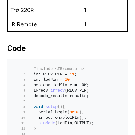
Trở 220R
1
IR Remote
1
Code
#include <IRremote.h>
int RECV_PIN = 
11
;   
int ledPin = 
10
;
boolean ledState = LOW;
IRrecv 
irrecv
(
RECV_PIN
)
;
decode_results results;
void
setup
(){
  Serial.
begin
(
9600
)
;
  irrecv.
enableIRIn
()
;
pinMode
(
ledPin,OUTPUT
)
;
}