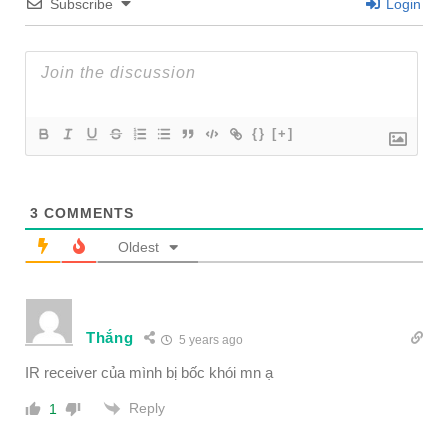
Subscribe
Login
{}
[+]
3
COMMENTS
Oldest
Thắng
5 years ago
IR receiver của mình bị bốc khói mn ạ
Reply
1