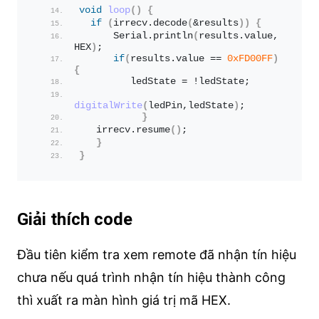
void
loop
()
{
if
(
irrecv.
decode
(
&results
))
{
      Serial.
println
(
results.
value
, 
HEX
)
;
if
(
results.
value
 == 
0xFD00FF
)
{
         ledState = !ledState;  
digitalWrite
(
ledPin,ledState
)
;  
}
   irrecv.
resume
()
;
}
}
Giải thích code
Đầu tiên kiểm tra xem remote đã nhận tín hiệu
chưa nếu quá trình nhận tín hiệu thành công
thì xuất ra màn hình giá trị mã HEX.