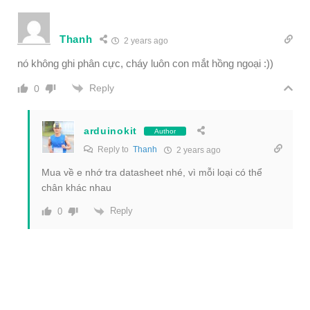
Thanh
2 years ago
nó không ghi phân cực, cháy luôn con mắt hồng ngoại :))
Reply
0
arduinokit
Author
Reply to
Thanh
2 years ago
Mua về e nhớ tra datasheet nhé, vì mỗi loại có thể
chân khác nhau
Reply
0