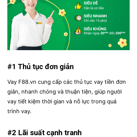
#1 Thủ tục đơn giản
Vay F88.vn cung cấp các thủ tục vay tiền đơn
giản, nhanh chóng và thuận tiện, giúp người
vay tiết kiệm thời gian và nỗ lực trong quá
trình vay.
#2 Lãi suất cạnh tranh