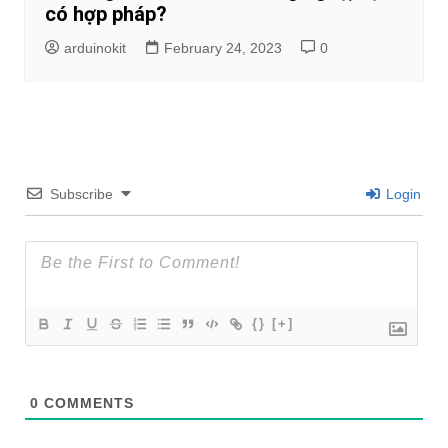
có hợp pháp?
arduinokit
February 24, 2023
0
Subscribe
Login
{}
[+]
0
COMMENTS