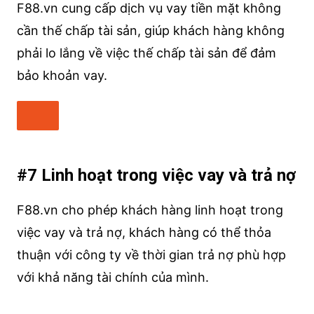
F88.vn cung cấp dịch vụ vay tiền mặt không
cần thế chấp tài sản, giúp khách hàng không
phải lo lắng về việc thế chấp tài sản để đảm
bảo khoản vay.
#7 Linh hoạt trong việc vay và trả nợ
F88.vn cho phép khách hàng linh hoạt trong
việc vay và trả nợ, khách hàng có thể thỏa
thuận với công ty về thời gian trả nợ phù hợp
với khả năng tài chính của mình.