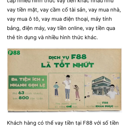
cấp nhiều hình thức vay tiền khác nhau như
vay tiền mặt, vay cầm cố tài sản, vay mua nhà,
vay mua ô tô, vay mua điện thoại, máy tính
bảng, điện máy, vay tiền online, vay tiền qua
thẻ tín dụng và nhiều hình thức khác.
Khách hàng có thể vay tiền tại F88 với số tiền