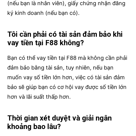
(nếu bạn là nhân viên), giấy chứng nhận đăng
ký kinh doanh (nếu bạn có).
Tôi cần phải có tài sản đảm bảo khi
vay tiền tại F88 không?
Bạn có thể vay tiền tại F88 mà không cần phải
đảm bảo bằng tài sản, tuy nhiên, nếu bạn
muốn vay số tiền lớn hơn, việc có tài sản đảm
bảo sẽ giúp bạn có cơ hội vay được số tiền lớn
hơn và lãi suất thấp hơn.
Thời gian xét duyệt và giải ngân
khoảng bao lâu?