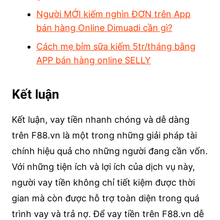
Người MỚI kiếm nghìn ĐƠN trên App
bán hàng Online Dimuadi cần gì?
Cách mẹ bỉm sữa kiếm 5tr/tháng bằng
APP bán hàng online SELLY
Kết luận
Kết luận, vay tiền nhanh chóng và dễ dàng
trên F88.vn là một trong những giải pháp tài
chính hiệu quả cho những người đang cần vốn.
Với những tiện ích và lợi ích của dịch vụ này,
người vay tiền không chỉ tiết kiệm được thời
gian mà còn được hỗ trợ toàn diện trong quá
trình vay và trả nợ. Để vay tiền trên F88.vn dễ