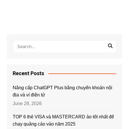
Recent Posts
Nâng cấp ChatGPT Plus bằng chuyển khoản nội
địa và ví điện tử
June 28, 2026
TOP 6 thẻ VISA và MASTERCARD ảo tốt nhất để
chạy quảng cáo vào năm 2025