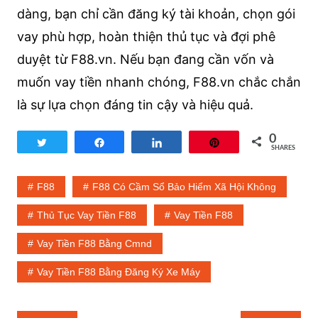
dàng, bạn chỉ cần đăng ký tài khoản, chọn gói
vay phù hợp, hoàn thiện thủ tục và đợi phê
duyệt từ F88.vn. Nếu bạn đang cần vốn và
muốn vay tiền nhanh chóng, F88.vn chắc chắn
là sự lựa chọn đáng tin cậy và hiệu quả.
0
Tweet
Share
Share
Pin
SHARES
F88
F88 Có Cầm Sổ Bảo Hiểm Xã Hội Không
Thủ Tục Vay Tiền F88
Vay Tiền F88
Vay Tiền F88 Bằng Cmnd
Vay Tiền F88 Bằng Đăng Ký Xe Máy