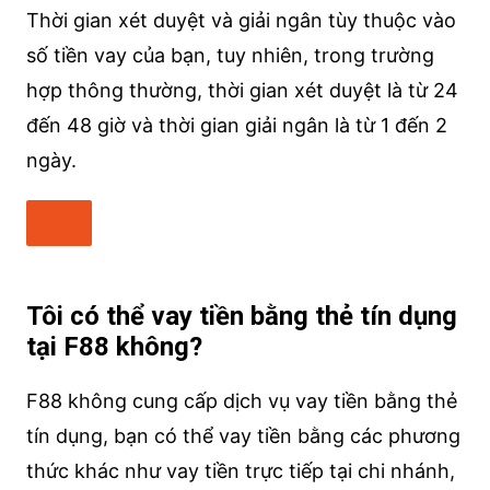
Thời gian xét duyệt và giải ngân tùy thuộc vào
số tiền vay của bạn, tuy nhiên, trong trường
hợp thông thường, thời gian xét duyệt là từ 24
đến 48 giờ và thời gian giải ngân là từ 1 đến 2
ngày.
Tôi có thể vay tiền bằng thẻ tín dụng
tại F88 không?
F88 không cung cấp dịch vụ vay tiền bằng thẻ
tín dụng, bạn có thể vay tiền bằng các phương
thức khác như vay tiền trực tiếp tại chi nhánh,