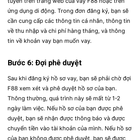
tuyến trên trang web của vay F88 hoặc trên
ứng dụng di động. Trong đơn đăng ký, bạn sẽ
cần cung cấp các thông tin cá nhân, thông tin
về thu nhập và chi phí hàng tháng, và thông
tin về khoản vay bạn muốn vay.
Bước 6: Đợi phê duyệt
Sau khi đăng ký hồ sơ vay, bạn sẽ phải chờ đợi
F88 xem xét và phê duyệt hồ sơ của bạn.
Thông thường, quá trình này sẽ mất từ 1-2
ngày làm việc. Nếu hồ sơ của bạn được phê
duyệt, bạn sẽ nhận được thông báo và được
chuyển tiền vào tài khoản của mình. Nếu hồ sơ
của bạn không được phê duyệt, bạn sẽ được